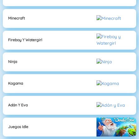
Minecraft
Fireboy Y Watergirl
Ninja
Kogama
Adán Y Eva
Juegos Idle