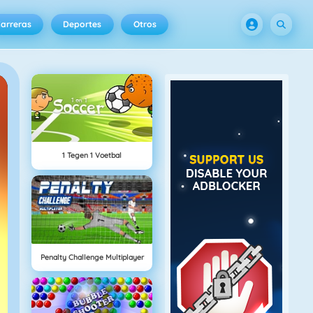
arreras
Deportes
Otros
1 Tegen 1 Voetbal
Penalty Challenge Multiplayer