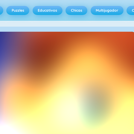
Puzzles
Educativos
Chicas
Multijugador
C