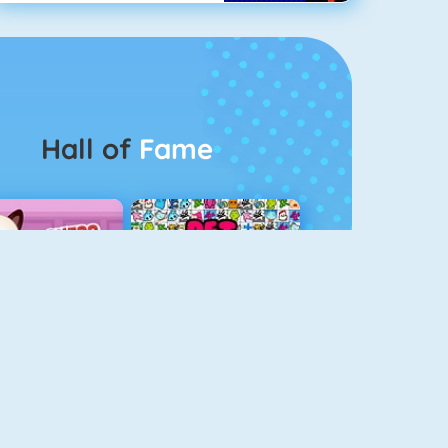
Hall of
Fame
Guess The Kitty
Pet Connect