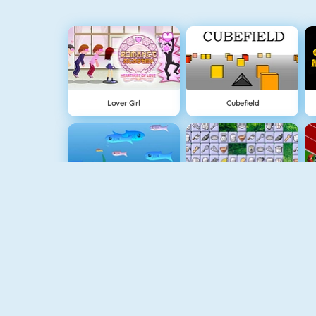
Lover Girl
Cubefield
Fishy 1
Connect 2
Pac Xon Deluxe
Mahjong Connect