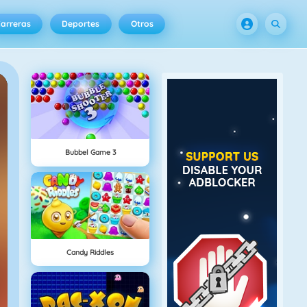
arreras
Deportes
Otros
Bubbel Game 3
Candy Riddles