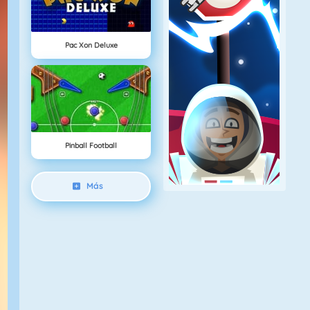
Pac Xon Deluxe
Pinball Football
Más