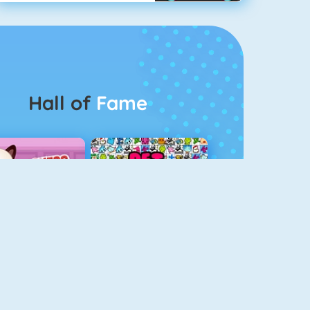
Hall of
Fame
Guess The Kitty
Pet Connect