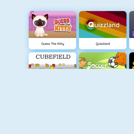
Guess The Kitty
Quizzland
Cubefield
1 Tegen 1 Voetbal
Fishy 1
Connect 2