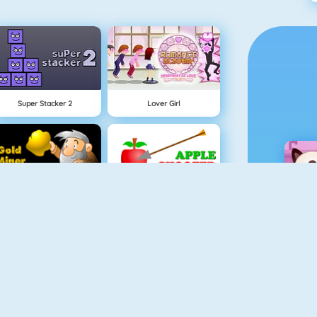
Super Stacker 2
Lover Girl
Buscador De Oro 1
Apple Shooter
Sprint Game
Bubble Hit