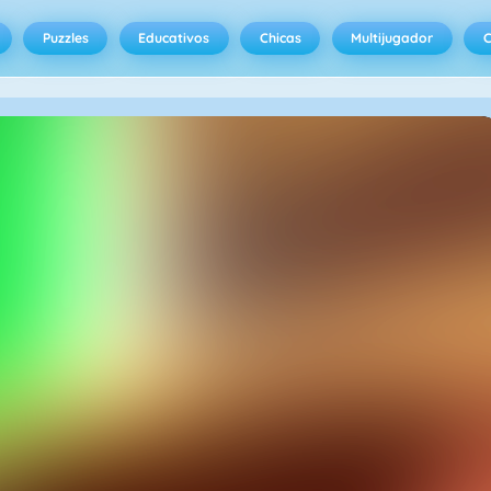
Puzzles
Educativos
Chicas
Multijugador
C