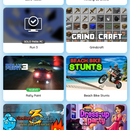
SOLO PARA PC
Run 3
Grindcraft
NUEVO
Rally Point
Beach Bike Stunts