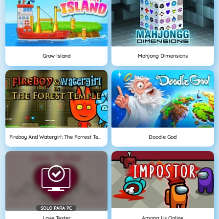
Grow Island
Mahjong Dimensions
Fireboy And Watergirl: The Forrest Temple
Doodle God
SOLO PARA PC
Love Tester
Among Us Online