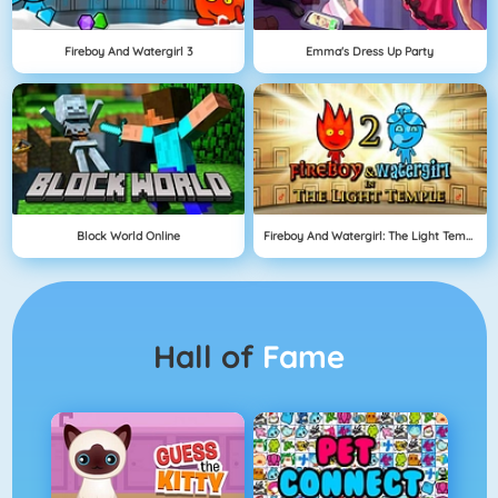
Fireboy And Watergirl 3
Emma's Dress Up Party
Block World Online
Fireboy And Watergirl: The Light Temple
Hall of
Fame