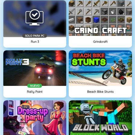
SOLO PARA PC
Run 3
Grindcraft
NUEVO
Rally Point
Beach Bike Stunts