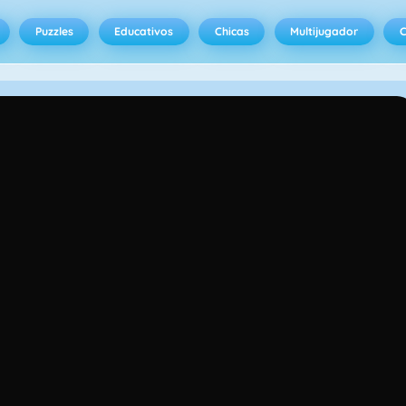
Puzzles
Educativos
Chicas
Multijugador
C