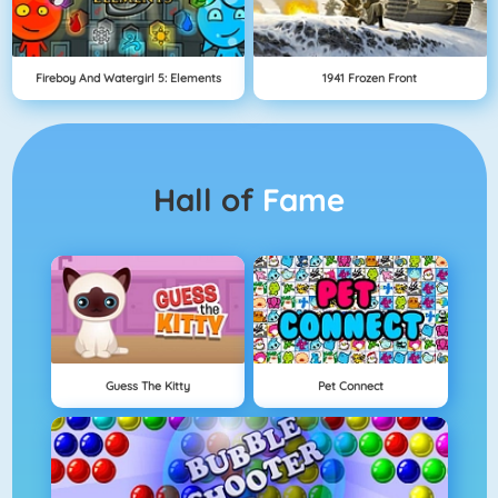
Fireboy And Watergirl 5: Elements
1941 Frozen Front
Hall of
Fame
Guess The Kitty
Pet Connect