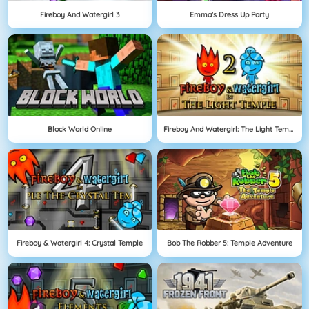
Fireboy And Watergirl 3
Emma's Dress Up Party
Block World Online
Fireboy And Watergirl: The Light Temple
Fireboy & Watergirl 4: Crystal Temple
Bob The Robber 5: Temple Adventure