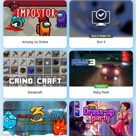
SOLO PARA PC
Among Us Online
Run 3
NUEVO
Grindcraft
Rally Point