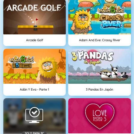
Arcade Golf
Adam And Eve: Crossy River
Adán Y Eva - Parte 1
3 Pandas En Japón
SOLO PARA PC