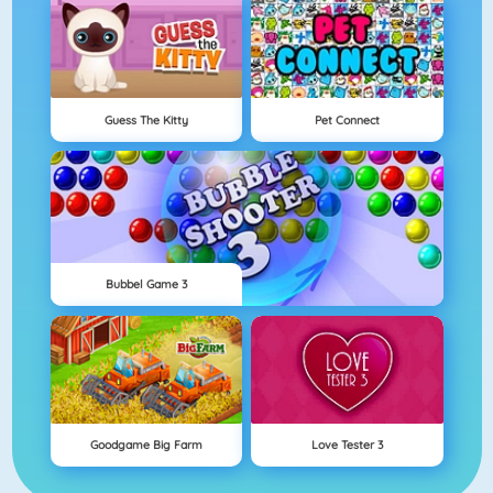
Guess The Kitty
Pet Connect
Bubbel Game 3
Goodgame Big Farm
Love Tester 3