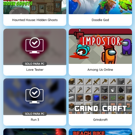
Haunted House: Hidden Ghosts
Doodle God
SOLO PARA PC
Love Tester
Among Us Online
SOLO PARA PC
Run 3
Grindcraft