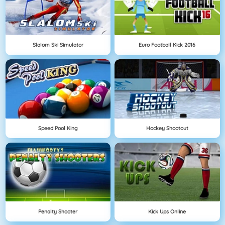
Slalom Ski Simulator
Euro Football Kick 2016
Speed Pool King
Hockey Shootout
Penalty Shooter
Kick Ups Online