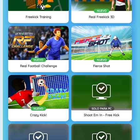
NUEVO
Freekick Training
Real Freekick 3D
NUEVO
NUEVO
Real Football Challenge
Fierce Shot
NUEVO
SOLO PARA PC
Crazy Kick!
Shoot Em In - Free Kick