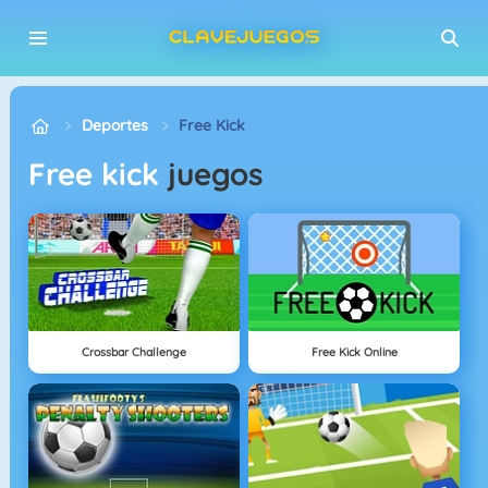
Deportes
Free Kick
free kick
juegos
Crossbar Challenge
Free Kick Online