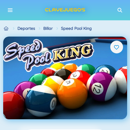
Deportes
Billar
Speed Pool King