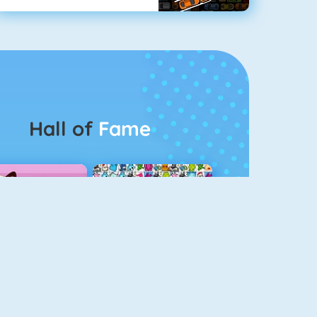
Hall of
Fame
Guess The Kitty
Pet Connect