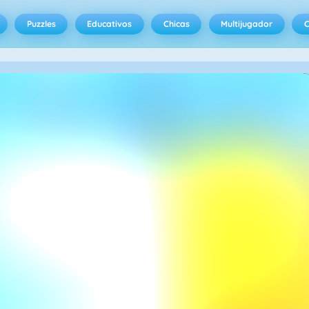
Puzzles
Educativos
Chicas
Multijugador
C