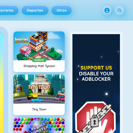
arreras
Deportes
Otros
NUEVO
Shopping Mall Tycoon
Tiny Town