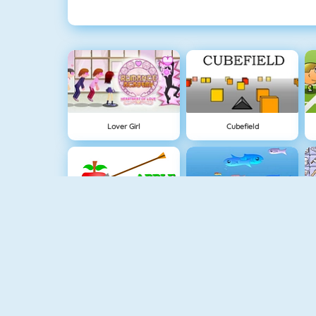
Lover Girl
Cubefield
Apple Shooter
Fishy 1