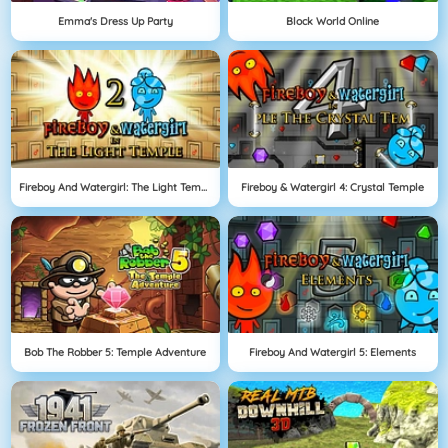
Emma's Dress Up Party
Block World Online
Fireboy And Watergirl: The Light Temple
Fireboy & Watergirl 4: Crystal Temple
Bob The Robber 5: Temple Adventure
Fireboy And Watergirl 5: Elements