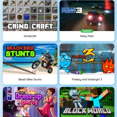
NUEVO
Grindcraft
Rally Point
Beach Bike Stunts
Fireboy And Watergirl 3