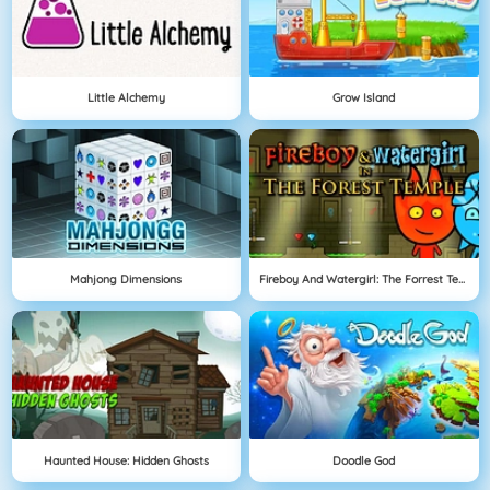
Little Alchemy
Grow Island
Mahjong Dimensions
Fireboy And Watergirl: The Forrest Temple
Haunted House: Hidden Ghosts
Doodle God