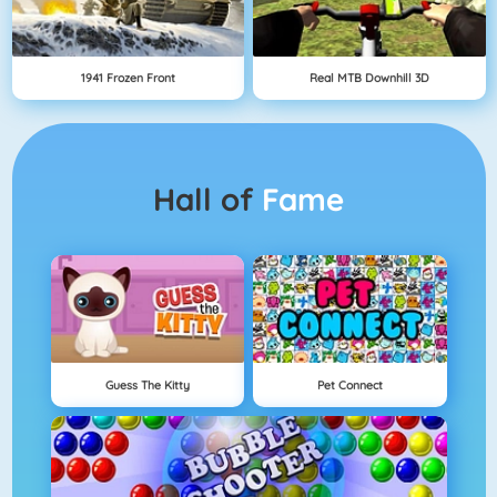
1941 Frozen Front
Real MTB Downhill 3D
Hall of
Fame
Guess The Kitty
Pet Connect