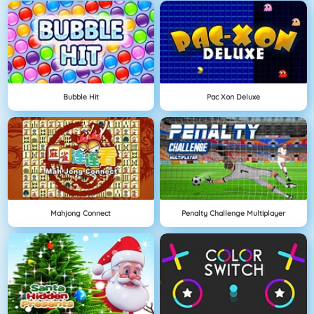
Bubble Hit
Pac Xon Deluxe
Mahjong Connect
Penalty Challenge Multiplayer