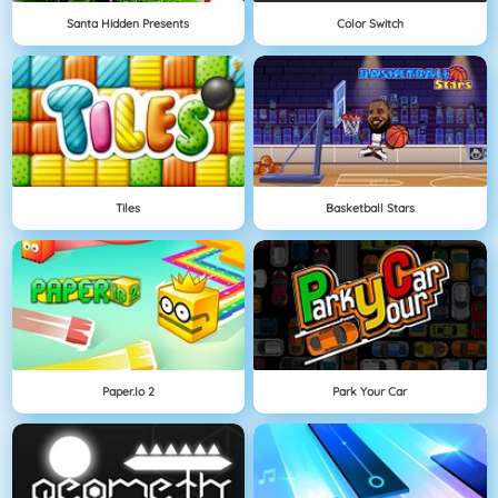
Santa Hidden Presents
Color Switch
Tiles
Basketball Stars
Paper.io 2
Park Your Car