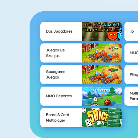
Dos Jugadores
.io
Juegos De
MMO
Granjas
Goodgame
Plin
Juegos
Mult
MMO Deportes
Para
Board & Card
Multiplayer