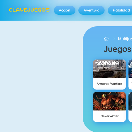
Acción
Aventura
Habilidad
Multij
Juegos
Armored Warfare
Neverwinter