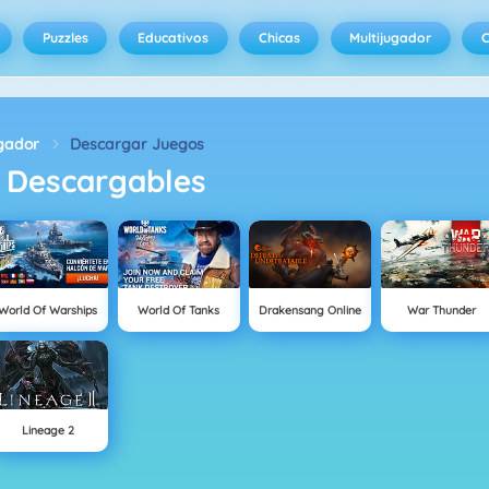
Puzzles
Educativos
Chicas
Multijugador
C
ugador
Descargar Juegos
Descargables
World Of Warships
World Of Tanks
Drakensang Online
War Thunder
Lineage 2