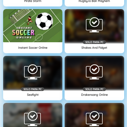
Pirate Storm
Rugby.io Ball Mayhem
SOLO PARA PC
Instant Soccer Online
Shakes And Fidget
SOLO PARA PC
SOLO PARA PC
Seafight
Drakensang Online