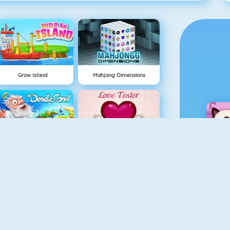
Grow Island
Mahjong Dimensions
Doodle God
Love Tester
NUEVO
Grindcraft
Rally Point