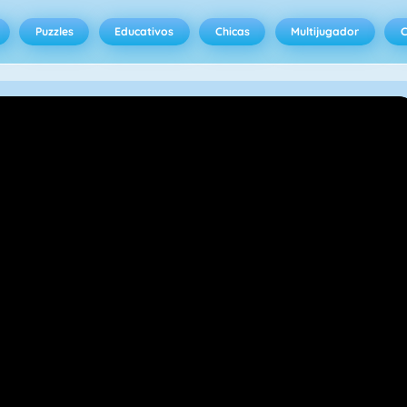
Puzzles
Educativos
Chicas
Multijugador
C