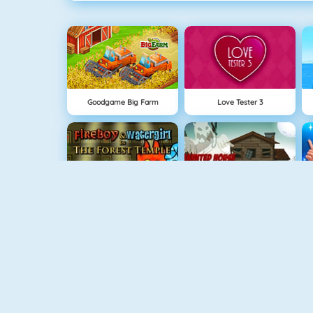
Goodgame Big Farm
Love Tester 3
Fireboy And Watergirl: The Forrest Temple
Haunted House: Hidden Ghosts
Among Us Online
Run 3