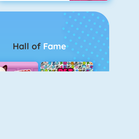
Hall of
Fame
Guess The Kitty
Pet Connect