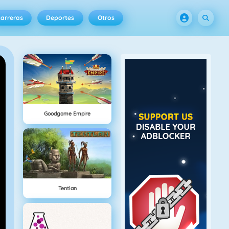
arreras
Deportes
Otros
Goodgame Empire
Tentlan