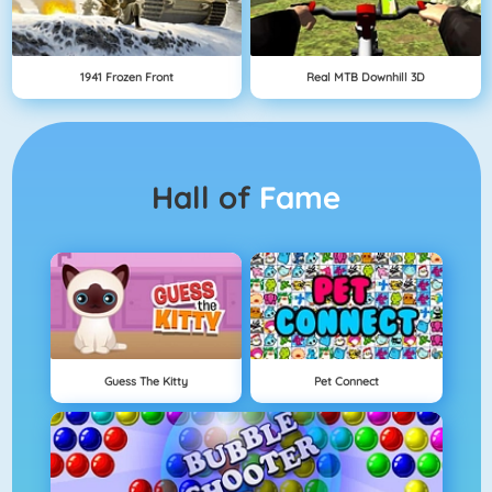
1941 Frozen Front
Real MTB Downhill 3D
Hall of
Fame
Guess The Kitty
Pet Connect