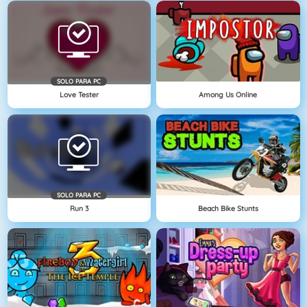
SOLO PARA PC
Love Tester
Among Us Online
SOLO PARA PC
Run 3
Beach Bike Stunts