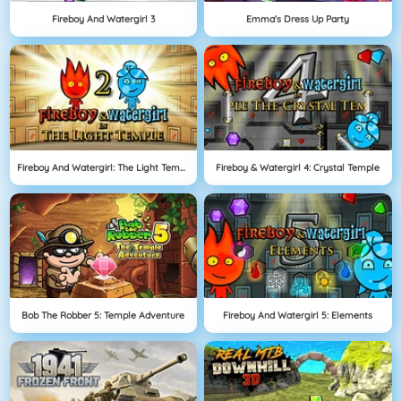
Fireboy And Watergirl 3
Emma's Dress Up Party
Fireboy And Watergirl: The Light Temple
Fireboy & Watergirl 4: Crystal Temple
Bob The Robber 5: Temple Adventure
Fireboy And Watergirl 5: Elements