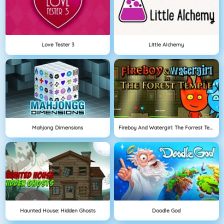
Love Tester 3
Little Alchemy
Mahjong Dimensions
Fireboy And Watergirl: The Forrest Temple
Haunted House: Hidden Ghosts
Doodle God