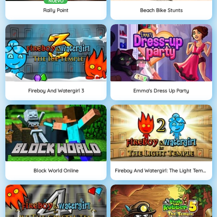
NUEVO
Rally Point
Beach Bike Stunts
Fireboy And Watergirl 3
Emma's Dress Up Party
Block World Online
Fireboy And Watergirl: The Light Temple