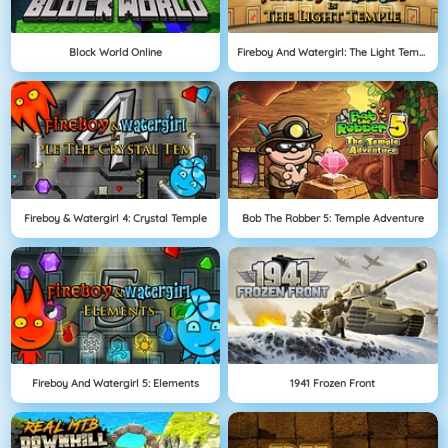
Block World Online
Fireboy And Watergirl: The Light Temple
Fireboy & Watergirl 4: Crystal Temple
Bob The Robber 5: Temple Adventure
Fireboy And Watergirl 5: Elements
1941 Frozen Front