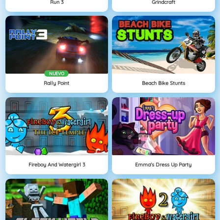
Run 3
Grindcraft
NUEVO
Rally Point
Beach Bike Stunts
Fireboy And Watergirl 3
Emma's Dress Up Party