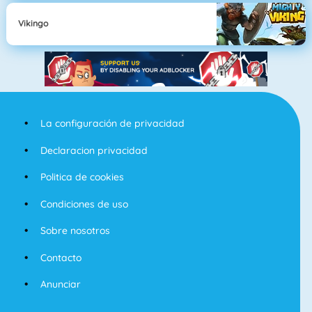
Vikingo
La configuración de privacidad
Declaracion privacidad
Politica de cookies
Condiciones de uso
Sobre nosotros
Contacto
Anunciar