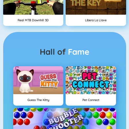
Real MTB Downhill 3D
Libera La Llave
Hall of
Fame
Guess The Kitty
Pet Connect