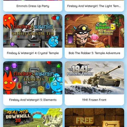
Emma's Dress Up Party
Fireboy And Watergirl: The Light Temple
Fireboy & Watergirl 4: Crystal Temple
Bob The Robber 5: Temple Adventure
Fireboy And Watergirl 5: Elements
1941 Frozen Front