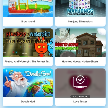
Grow Island
Mahjong Dimensions
Fireboy And Watergirl: The Forrest Temple
Haunted House: Hidden Ghosts
SOLO PARA PC
Doodle God
Love Tester