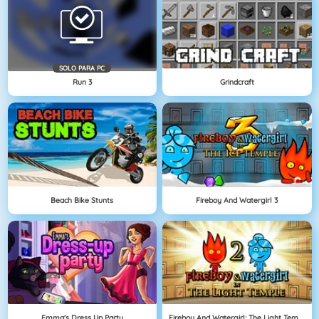
SOLO PARA PC
Run 3
Grindcraft
Beach Bike Stunts
Fireboy And Watergirl 3
Emma's Dress Up Party
Fireboy And Watergirl: The Light Temple