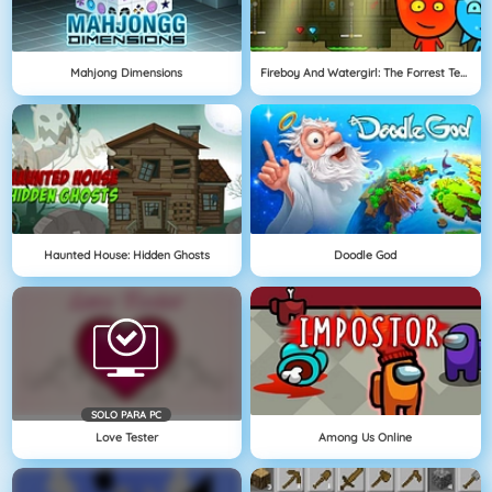
Mahjong Dimensions
Fireboy And Watergirl: The Forrest Temple
Haunted House: Hidden Ghosts
Doodle God
SOLO PARA PC
Love Tester
Among Us Online