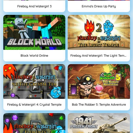
Fireboy And Watergirl 3
Emma's Dress Up Party
Block World Online
Fireboy And Watergirl: The Light Temple
Fireboy & Watergirl 4: Crystal Temple
Bob The Robber 5: Temple Adventure