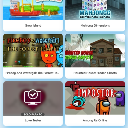
Grow Island
Mahjong Dimensions
Fireboy And Watergirl: The Forrest Temple
Haunted House: Hidden Ghosts
SOLO PARA PC
Love Tester
Among Us Online