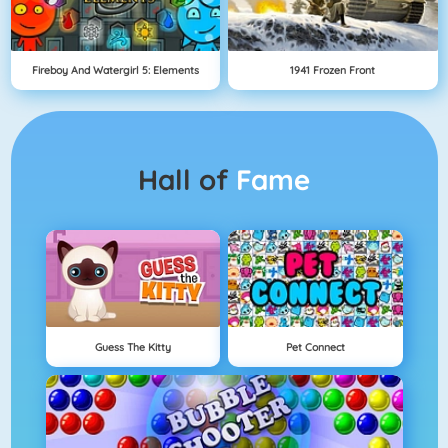
Fireboy And Watergirl 5: Elements
1941 Frozen Front
Hall of
Fame
Guess The Kitty
Pet Connect