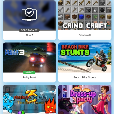
SOLO PARA PC
Run 3
Grindcraft
NUEVO
Rally Point
Beach Bike Stunts