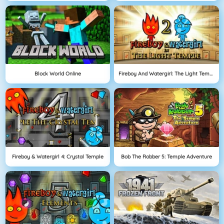
Block World Online
Fireboy And Watergirl: The Light Temple
Fireboy & Watergirl 4: Crystal Temple
Bob The Robber 5: Temple Adventure