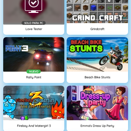
SOLO PARA PC
Love Tester
Grindcraft
NUEVO
Rally Point
Beach Bike Stunts
Fireboy And Watergirl 3
Emma's Dress Up Party