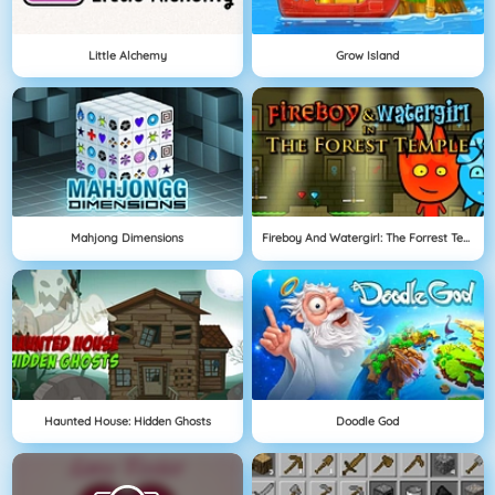
Little Alchemy
Grow Island
Mahjong Dimensions
Fireboy And Watergirl: The Forrest Temple
Haunted House: Hidden Ghosts
Doodle God