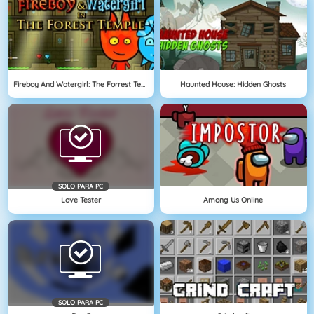
Fireboy And Watergirl: The Forrest Temple
Haunted House: Hidden Ghosts
SOLO PARA PC
Love Tester
Among Us Online
SOLO PARA PC