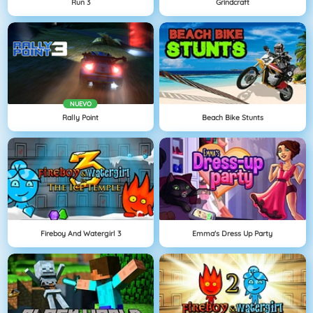
Run 3
Grindcraft
NUEVO
Rally Point
Beach Bike Stunts
Fireboy And Watergirl 3
Emma's Dress Up Party