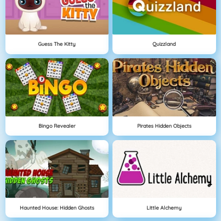
Guess The Kitty
Quizzland
Bingo Revealer
Pirates Hidden Objects
Haunted House: Hidden Ghosts
Little Alchemy