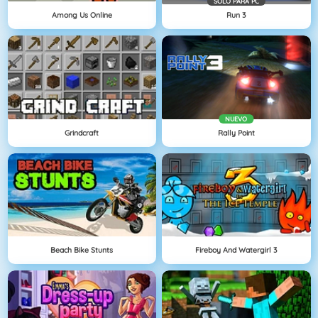
SOLO PARA PC
Among Us Online
Run 3
NUEVO
Grindcraft
Rally Point
Beach Bike Stunts
Fireboy And Watergirl 3