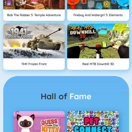
Bob The Robber 5: Temple Adventure
Fireboy And Watergirl 5: Elements
1941 Frozen Front
Real MTB Downhill 3D
Hall of
Fame