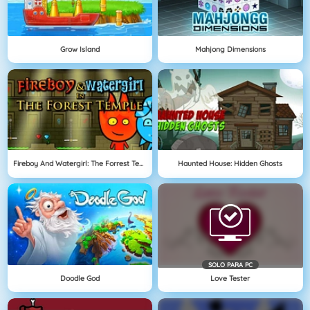
Grow Island
Mahjong Dimensions
Fireboy And Watergirl: The Forrest Temple
Haunted House: Hidden Ghosts
SOLO PARA PC
Doodle God
Love Tester