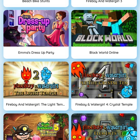
Beach Bike Stunts
Fireboy And Watergirl 3
Emma's Dress Up Party
Block World Online
Fireboy And Watergirl: The Light Temple
Fireboy & Watergirl 4: Crystal Temple