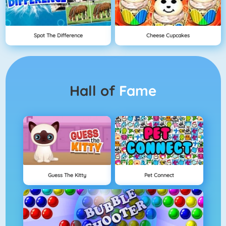
Spot The Difference
Cheese Cupcakes
Hall of
Fame
Guess The Kitty
Pet Connect