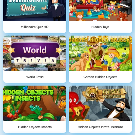
Millionaire Quiz HD
Hidden Toys
World Trivia
Garden Hidden Objects
Hidden Objects Insects
Hidden Objects Pirate Treasure