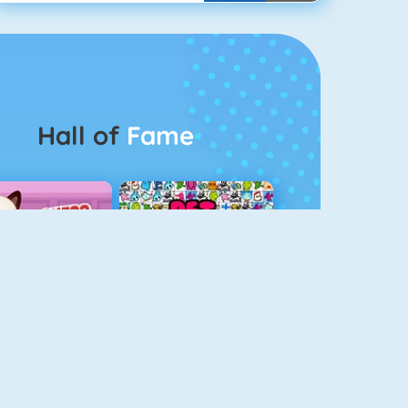
Hall of
Fame
Guess The Kitty
Pet Connect