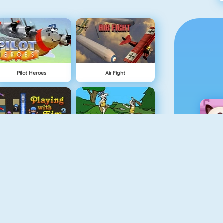
Pilot Heroes
Air Fight
Bomberman 4
Age Of War
Cursed Treasure
Tower Defense HD