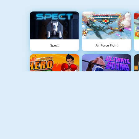
Spect
Air Force Fight
Boxing Hero : Punch Champions
Ultimate Boxing
Age Of War
Battleship War Multiplayer