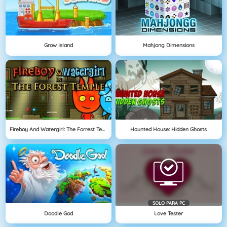
Grow Island
Mahjong Dimensions
Fireboy And Watergirl: The Forrest Temple
Haunted House: Hidden Ghosts
SOLO PARA PC
Doodle God
Love Tester