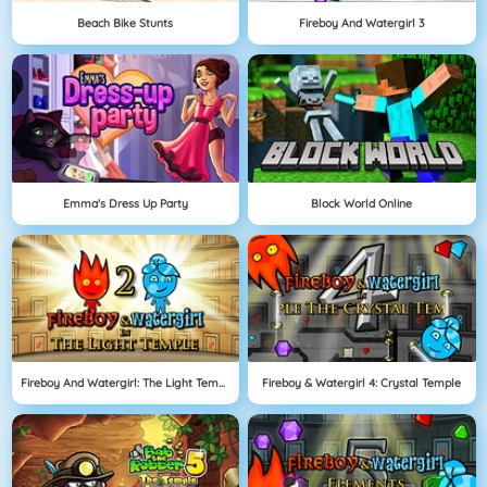
Beach Bike Stunts
Fireboy And Watergirl 3
Emma's Dress Up Party
Block World Online
Fireboy And Watergirl: The Light Temple
Fireboy & Watergirl 4: Crystal Temple