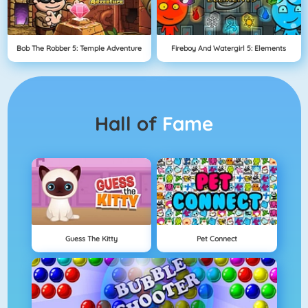
Bob The Robber 5: Temple Adventure
Fireboy And Watergirl 5: Elements
Hall of
Fame
Guess The Kitty
Pet Connect