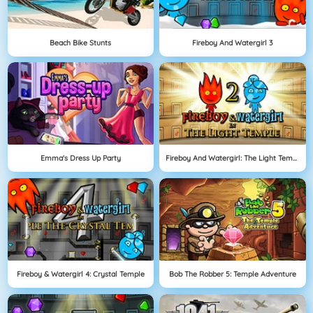
Beach Bike Stunts
Fireboy And Watergirl 3
Emma's Dress Up Party
Fireboy And Watergirl: The Light Temple
Fireboy & Watergirl 4: Crystal Temple
Bob The Robber 5: Temple Adventure