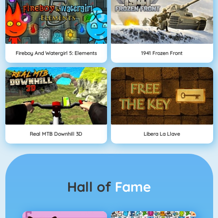
Fireboy And Watergirl 5: Elements
1941 Frozen Front
Real MTB Downhill 3D
Libera La Llave
Hall of
Fame