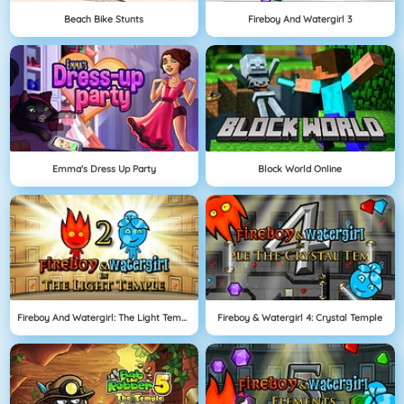
Beach Bike Stunts
Fireboy And Watergirl 3
Emma's Dress Up Party
Block World Online
Fireboy And Watergirl: The Light Temple
Fireboy & Watergirl 4: Crystal Temple