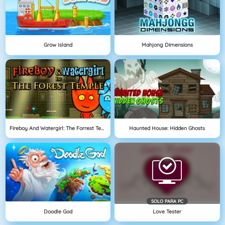
Grow Island
Mahjong Dimensions
Fireboy And Watergirl: The Forrest Temple
Haunted House: Hidden Ghosts
SOLO PARA PC
Doodle God
Love Tester