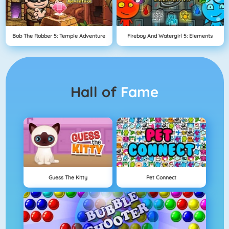
Bob The Robber 5: Temple Adventure
Fireboy And Watergirl 5: Elements
Hall of
Fame
Guess The Kitty
Pet Connect