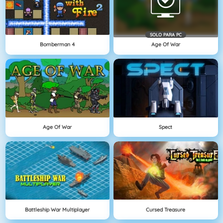
SOLO PARA PC
Bomberman 4
Age Of War
Age Of War
Spect
Battleship War Multiplayer
Cursed Treasure