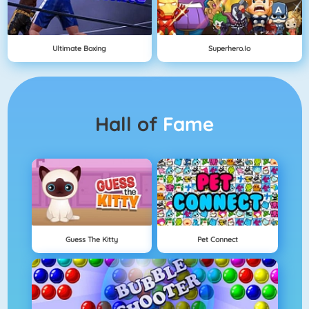
Ultimate Boxing
Superhero.io
Hall of
Fame
Guess The Kitty
Pet Connect