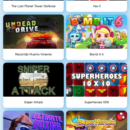
The Lost Planet Tower Defense
Vex 3
Recorrido Muerto Viviente
Bomb It 6
Sniper Attack
Superheroes 1010