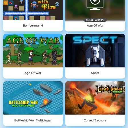
SOLO PARA PC
Bomberman 4
Age Of War
Age Of War
Spect
Battleship War Multiplayer
Cursed Treasure