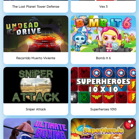
The Lost Planet Tower Defense
Vex 3
Recorrido Muerto Viviente
Bomb It 6
Sniper Attack
Superheroes 1010