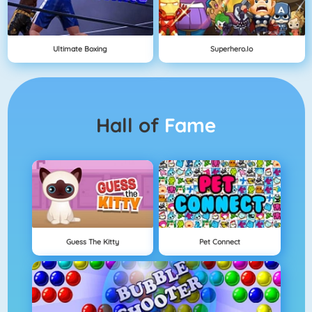
Ultimate Boxing
Superhero.io
Hall of
Fame
Guess The Kitty
Pet Connect