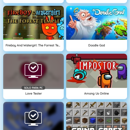
Fireboy And Watergirl: The Forrest Temple
Doodle God
SOLO PARA PC
Love Tester
Among Us Online