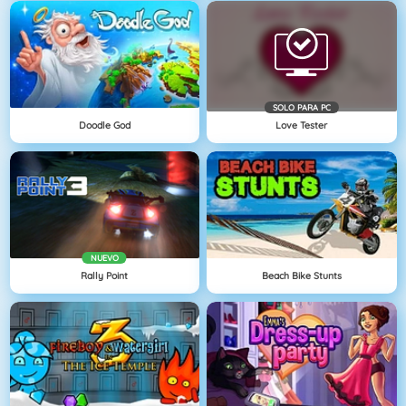
SOLO PARA PC
Doodle God
Love Tester
NUEVO
Rally Point
Beach Bike Stunts