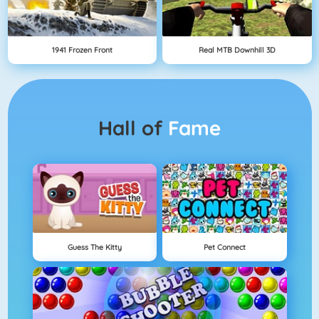
1941 Frozen Front
Real MTB Downhill 3D
Hall of
Fame
Guess The Kitty
Pet Connect