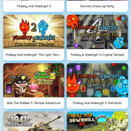
Fireboy And Watergirl 3
Emma's Dress Up Party
Fireboy And Watergirl: The Light Temple
Fireboy & Watergirl 4: Crystal Temple
Bob The Robber 5: Temple Adventure
Fireboy And Watergirl 5: Elements