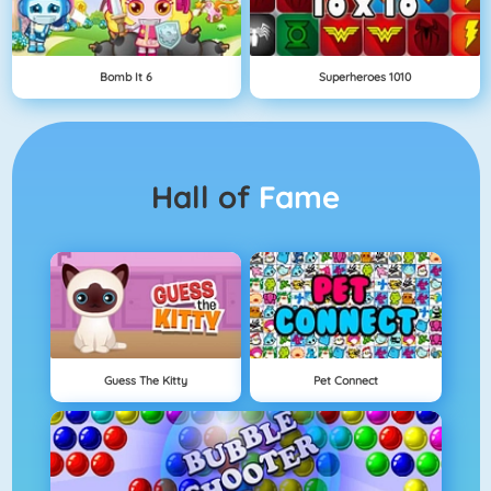
Bomb It 6
Superheroes 1010
Hall of
Fame
Guess The Kitty
Pet Connect