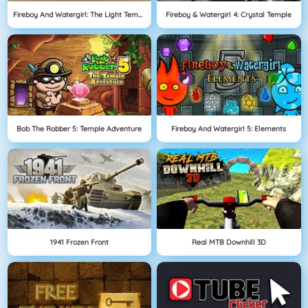
Fireboy And Watergirl: The Light Temple
Fireboy & Watergirl 4: Crystal Temple
Bob The Robber 5: Temple Adventure
Fireboy And Watergirl 5: Elements
1941 Frozen Front
Real MTB Downhill 3D