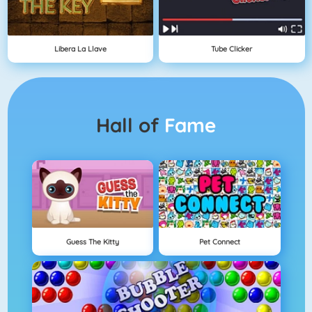
Libera La Llave
Tube Clicker
Hall of
Fame
Guess The Kitty
Pet Connect