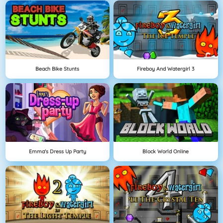
Beach Bike Stunts
Fireboy And Watergirl 3
Emma's Dress Up Party
Block World Online