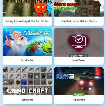
Fireboy And Watergirl: The Forrest Temple
Haunted House: Hidden Ghosts
SOLO PARA PC
Doodle God
Love Tester
NUEVO
Grindcraft
Rally Point