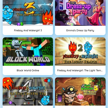
Fireboy And Watergirl 3
Emma's Dress Up Party
Block World Online
Fireboy And Watergirl: The Light Temple