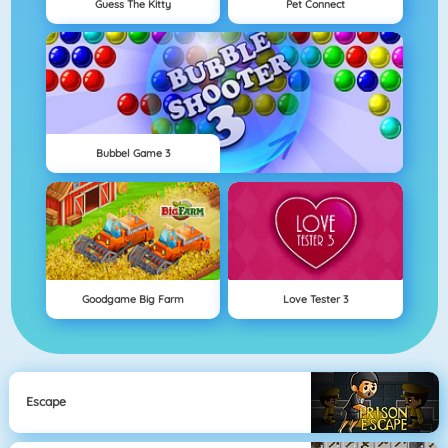
Guess The Kitty
Pet Connect
Bubbel Game 3
Goodgame Big Farm
Love Tester 3
Escape