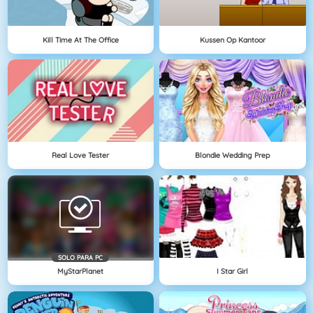
Kill Time At The Office
Kussen Op Kantoor
Real Love Tester
Blondie Wedding Prep
SOLO PARA PC
MyStarPlanet
I Star Girl