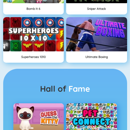
Bomb It 6
Sniper Attack
Superheroes 1010
Ultimate Boxing
Hall of
Fame