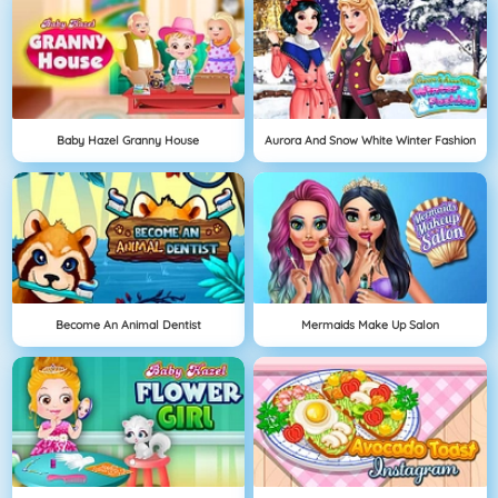
Baby Hazel Granny House
Aurora And Snow White Winter Fashion
Become An Animal Dentist
Mermaids Make Up Salon