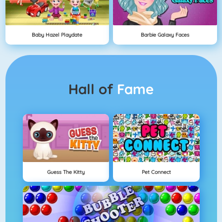
Baby Hazel Playdate
Barbie Galaxy Faces
Hall of
Fame
Guess The Kitty
Pet Connect