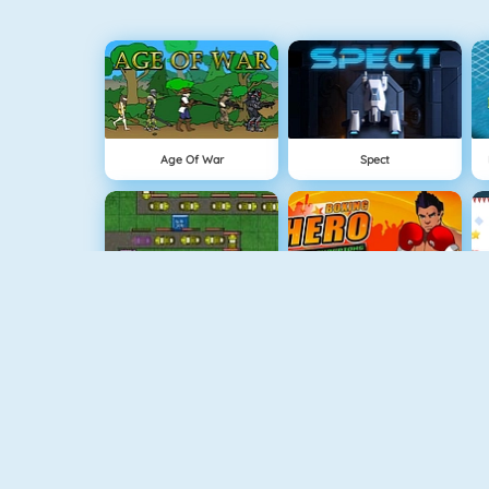
Age Of War
Spect
Tower Defense HD
Boxing Hero : Punch Champions
The Lost Planet Tower Defense
Vex 3