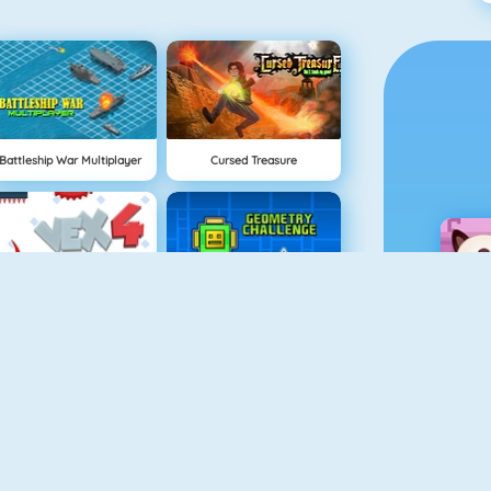
Battleship War Multiplayer
Cursed Treasure
Vex 4
Geometry Challenge
Recorrido Muerto Viviente
Bomb It 6