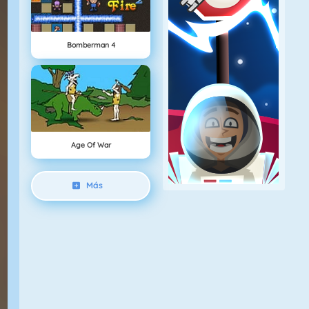
Bomberman 4
Age Of War
Más