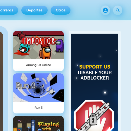
arreras
Deportes
Otros
Among Us Online
Run 3