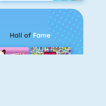
Hall of
Fame
Guess The Kitty
Pet Connect