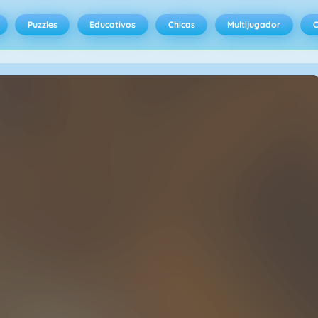
Puzzles
Educativos
Chicas
Multijugador
C