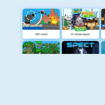
NUEVO
DEF Island
Dr Panda Airport
Age Of War
Spect
Tower Defense HD
Boxing Hero : Punch Champions