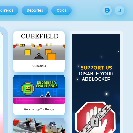
arreras
Deportes
Otros
Cubefield
Geometry Challenge