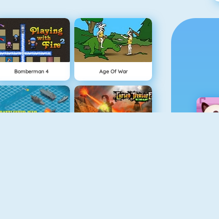
Bomberman 4
Age Of War
Battleship War Multiplayer
Cursed Treasure
Vex 4
The Lost Planet Tower Defense