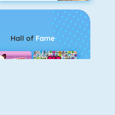
Hall of
Fame
Guess The Kitty
Pet Connect