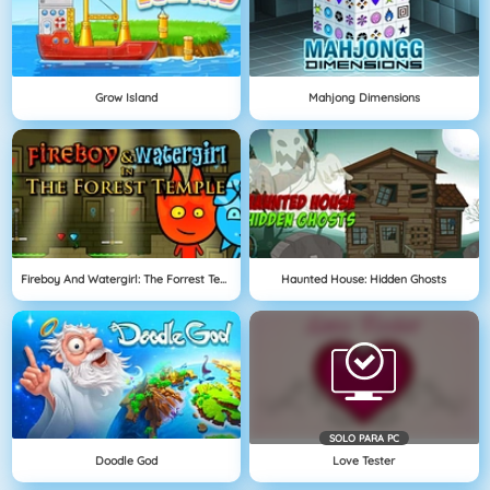
Grow Island
Mahjong Dimensions
Fireboy And Watergirl: The Forrest Temple
Haunted House: Hidden Ghosts
SOLO PARA PC
Doodle God
Love Tester