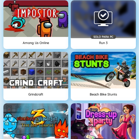
SOLO PARA PC
Among Us Online
Run 3
Grindcraft
Beach Bike Stunts