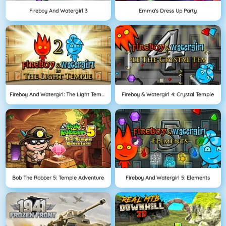
Fireboy And Watergirl 3
Emma's Dress Up Party
Fireboy And Watergirl: The Light Temple
Fireboy & Watergirl 4: Crystal Temple
Bob The Robber 5: Temple Adventure
Fireboy And Watergirl 5: Elements