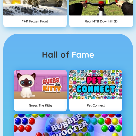
1941 Frozen Front
Real MTB Downhill 3D
Hall of
Fame
Guess The Kitty
Pet Connect