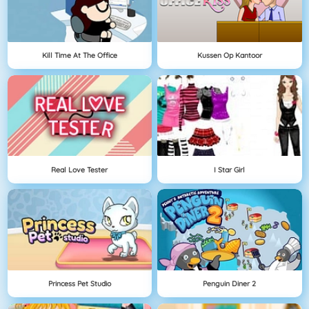
Kill Time At The Office
Kussen Op Kantoor
Real Love Tester
I Star Girl
Princess Pet Studio
Penguin Diner 2