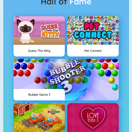
Hall of
Fame
Guess The Kitty
Pet Connect
Bubbel Game 3