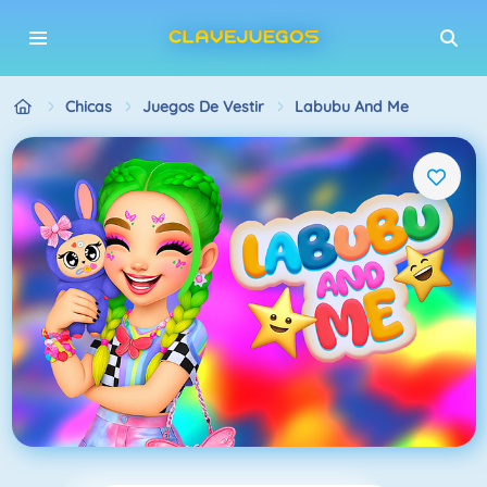
Chicas
Juegos De Vestir
Labubu And Me