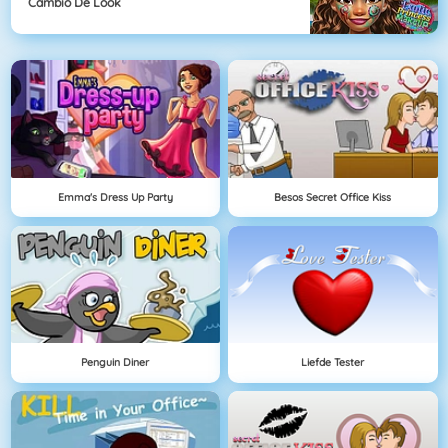
Cambio De Look
Emma's Dress Up Party
Besos Secret Office Kiss
Penguin Diner
Liefde Tester