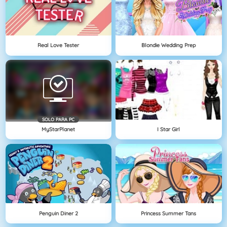
Real Love Tester
Blondie Wedding Prep
SOLO PARA PC
MyStarPlanet
I Star Girl
Penguin Diner 2
Princess Summer Tans