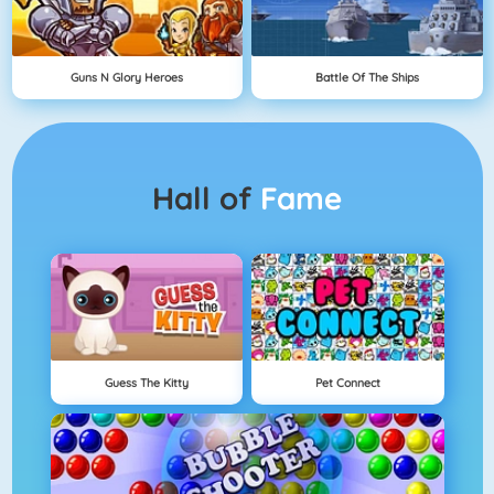
Guns N Glory Heroes
Battle Of The Ships
Hall of
Fame
Guess The Kitty
Pet Connect