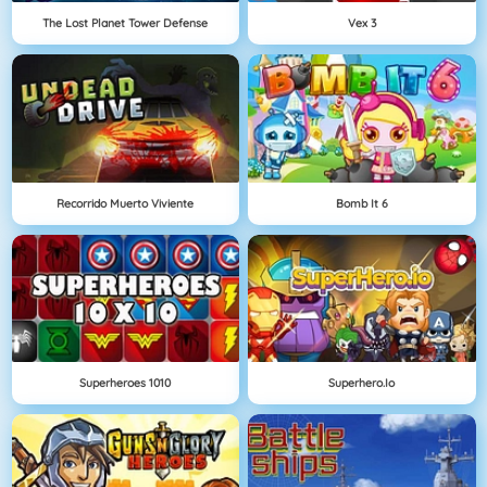
The Lost Planet Tower Defense
Vex 3
Recorrido Muerto Viviente
Bomb It 6
Superheroes 1010
Superhero.io