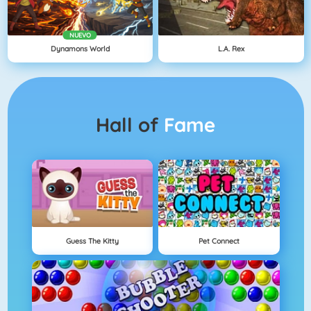
NUEVO
Dynamons World
L.A. Rex
Hall of
Fame
Guess The Kitty
Pet Connect