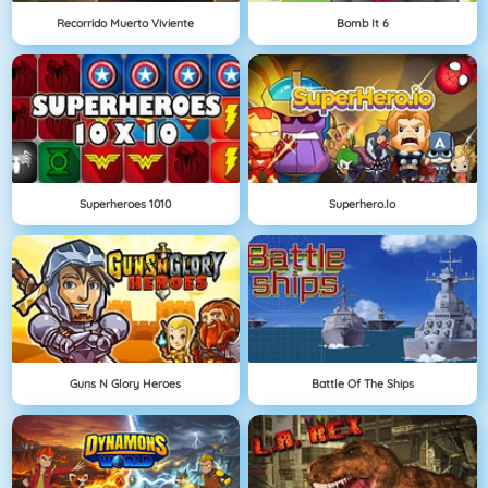
Recorrido Muerto Viviente
Bomb It 6
Superheroes 1010
Superhero.io
Guns N Glory Heroes
Battle Of The Ships