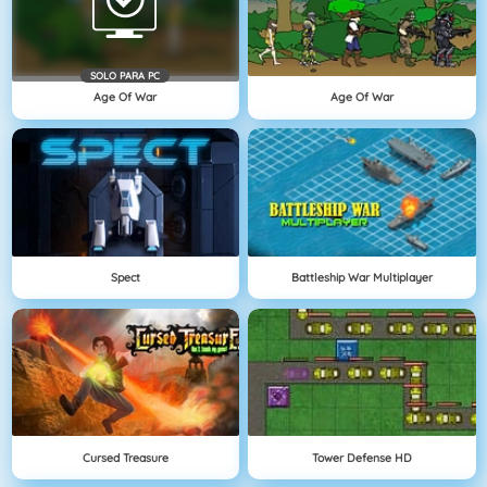
SOLO PARA PC
Age Of War
Age Of War
Spect
Battleship War Multiplayer
Cursed Treasure
Tower Defense HD