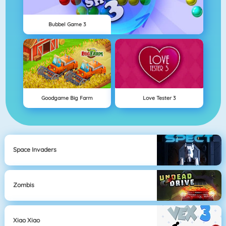
Bubbel Game 3
Goodgame Big Farm
Love Tester 3
Space Invaders
Zombis
Xiao Xiao